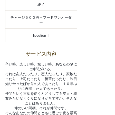
終了
終
了
チ
ャ
チャージ５００円＋フードワンオーダ
ー
ー
ジ
５
０
０
Location 1
円
＋
フ
ー
ド
サービス内容
ワ
ン
オ
辛い時、楽しい時、嬉しい時、あなたの隣に
ー
は仲間がいる。
ダ
それは友人だったり、恋人だったり、家族だ
ー
ったり、上司だったり、後輩だったり、昨日
知り合ったばかりの人であったり、１０年ぶ
りに再開した人であったり。
仲間という言葉を使うとどうしても友人・親
友みたいなくくりになりがちですが、そんな
ことはありません。
仲のいい間柄。それが仲間です。
そんなあなたの仲間とともに過ごす夜を最高