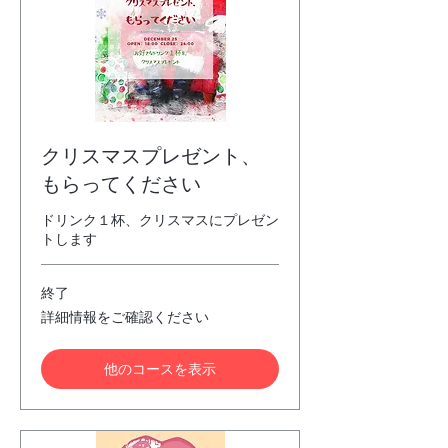
クリスマスプレゼント、
もらってください
ドリンク１杯、クリスマスにプレゼン
トします
終了
詳
詳細情報をご確認ください
細
情
報
他のコースを表示
を
ご
確
認
く
だ