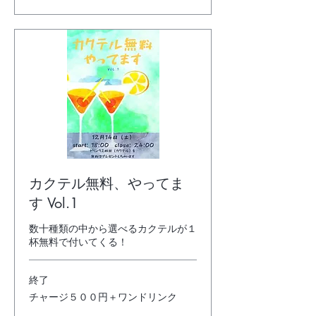
０
円
＋
ワ
ン
ド
リ
ン
ク
カクテル無料、やってま
す Vol.1
数十種類の中から選べるカクテルが１
杯無料で付いてくる！
終了
チ
チャージ５００円＋ワンドリンク
ャ
ー