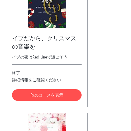
ー
イブだから、クリスマス
の音楽を
イブの夜はRed Lineで過ごそう
終了
詳
詳細情報をご確認ください
細
情
報
他のコースを表示
を
ご
確
認
く
だ
さ
い