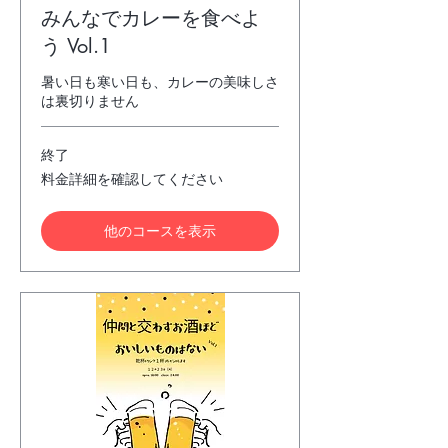
みんなでカレーを食べよ
う Vol.1
暑い日も寒い日も、カレーの美味しさ
は裏切りません
終了
料
料金詳細を確認してください
金
詳
細
他のコースを表示
を
確
認
し
て
く
だ
さ
い