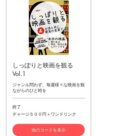
しっぽりと映画を観る
Vol.1
ジャンル問わず、毎週様々な映画を観
ながらのひと時を
終了
チ
チャージ５００円＋ワンドリンク
ャ
ー
ジ
他のコースを表示
５
０