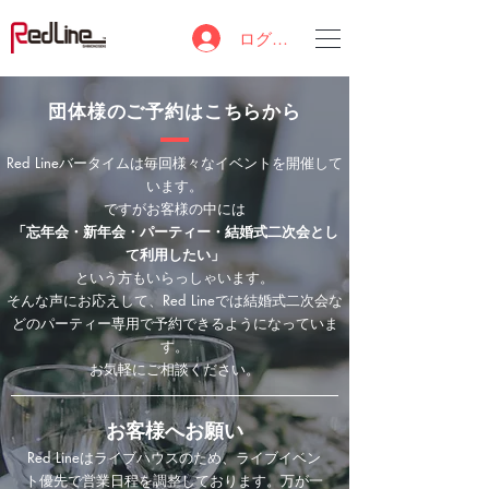
ログイン
​団体様のご予約はこちらから
Red Lineバータイムは毎回様々なイベントを開催して
います。
ですがお客様の中には
「忘年会・新年会・パーティー・結婚式二次会とし
て利用したい」
という方もいらっしゃいます。
そんな声にお応えして、Red Lineでは結婚式二次会な
どのパーティー専用で予約できるようになっていま
す。
​お気軽にご相談ください。
お客様へお願い​
Red Lineはライブハウスのため、ライブイベン
ト優先で営業日程を調整しております。万が一