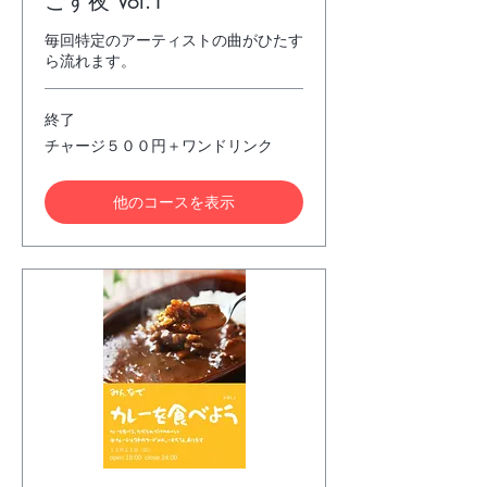
ごす夜 Vol.1
毎回特定のアーティストの曲がひたす
ら流れます。
終了
チ
チャージ５００円＋ワンドリンク
ャ
ー
ジ
他のコースを表示
５
０
０
円
＋
ワ
ン
ド
リ
ン
ク