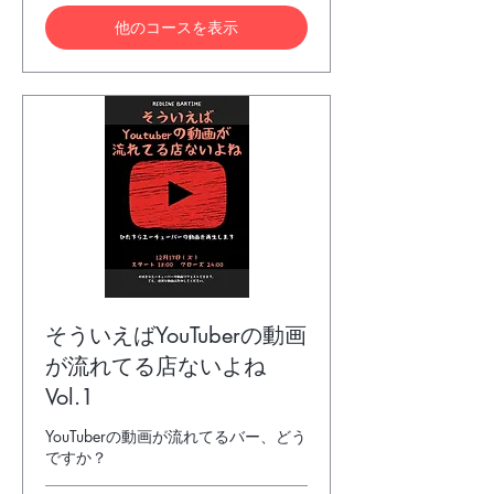
ジ
他のコースを表示
５
０
０
円
＋
ワ
ン
ド
リ
ン
ク
そういえばYouTuberの動画
が流れてる店ないよね
Vol.1
YouTuberの動画が流れてるバー、どう
ですか？