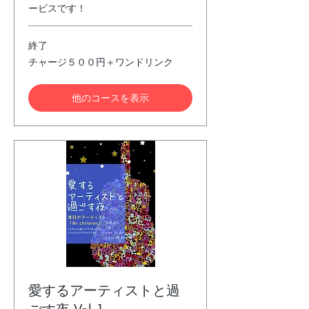
ービスです！
終了
チ
チャージ５００円＋ワンドリンク
ャ
ー
ジ
他のコースを表示
５
０
０
円
＋
ワ
ン
ド
リ
ン
ク
愛するアーティストと過