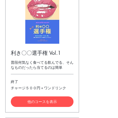
さ
い
利き〇〇選手権 Vol.1
普段何気なく食べてる飲んでる、そん
なものだったら当てるのは簡単
終了
チ
チャージ５００円＋ワンドリンク
ャ
ー
ジ
他のコースを表示
５
０
０
円
＋