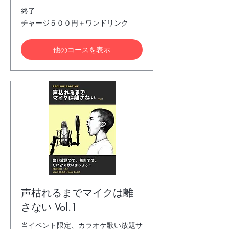
終了
チ
チャージ５００円＋ワンドリンク
ャ
ー
ジ
他のコースを表示
５
０
０
円
＋
ワ
ン
ド
リ
ン
ク
声枯れるまでマイクは離
さない Vol.1
当イベント限定、カラオケ歌い放題サ