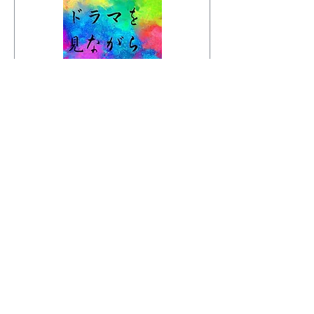
ワ
ン
ド
リ
ン
ク
ドラマを観ながらドラマ
を作ろう Vol.1
話題のドラマ・過去の名作を最高の音
響で
終了
チ
チャージ５００円＋ワンドリンク
ャ
ー
ジ
他のコースを表示
５
０