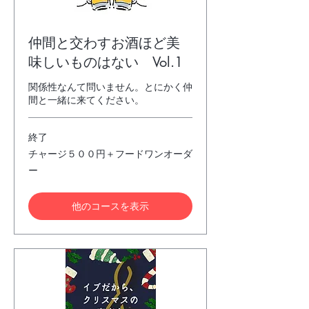
仲間と交わすお酒ほど美
味しいものはない Vol.1
関係性なんて問いません。とにかく仲
間と一緒に来てください。
終了
チ
チャージ５００円＋フードワンオーダ
ャ
ー
ー
ジ
５
０
他のコースを表示
０
円
＋
フ
ー
ド
ワ
ン
オ
ー
ダ